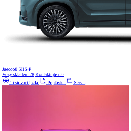
Jaecoo8 SHS-P
Vozy skladem
28
Kontaktujte nás
search_hands_free
file_open
car_repair
Testovací jízda
Poptávka
Servis