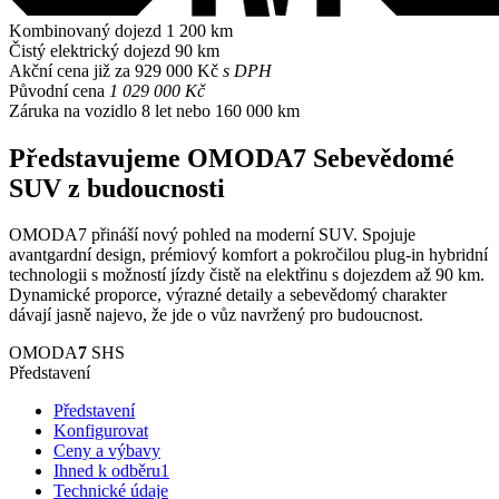
Kombinovaný dojezd
1 200 km
Čistý elektrický dojezd
90 km
Akční cena již za
929 000 Kč
s DPH
Původní cena
1 029 000 Kč
Záruka na vozidlo
8 let nebo 160 000 km
Představujeme OMODA7
Sebevědomé
SUV z budoucnosti
OMODA7 přináší nový pohled na moderní SUV. Spojuje
avantgardní design, prémiový komfort a pokročilou plug-in hybridní
technologii s možností jízdy čistě na elektřinu s dojezdem až 90 km.
Dynamické proporce, výrazné detaily a sebevědomý charakter
dávají jasně najevo, že jde o vůz navržený pro budoucnost.
OMODA
7
SHS
Představení
Představení
Konfigurovat
Ceny a výbavy
Ihned k odběru
1
Technické údaje