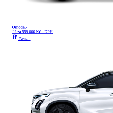
Omoda
5
Již za 559 000 Kč s DPH
local_gas_station
Benzín