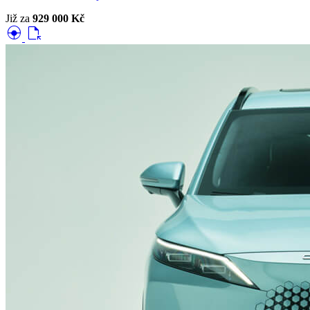
Již za
929 000 Kč
search_hands_free
file_open