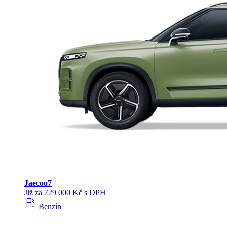
Jaecoo
7
Již za 729 000 Kč s DPH
local_gas_station
Benzín