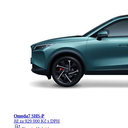
Omoda
7 SHS-P
Již za 929 000 Kč s DPH
ev_station