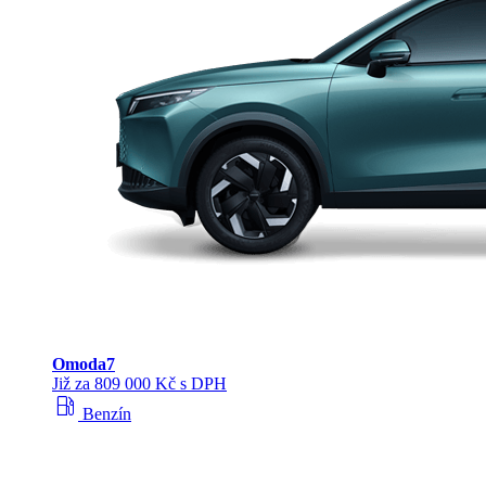
Omoda
7
Již za 809 000 Kč s DPH
local_gas_station
Benzín