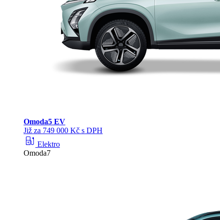
Omoda
5 EV
Již za 749 000 Kč s DPH
ev_station
Elektro
Omoda7