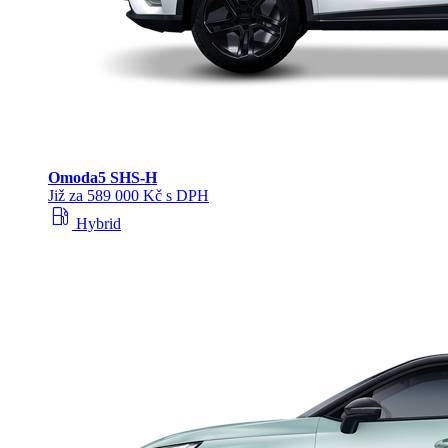
Omoda
5 SHS‑H
Již za 589 000 Kč s DPH
local_gas_station
Hybrid