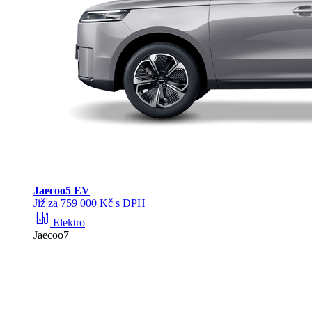
Jaecoo
5 EV
Již za 759 000 Kč s DPH
ev_station
Elektro
Jaecoo7