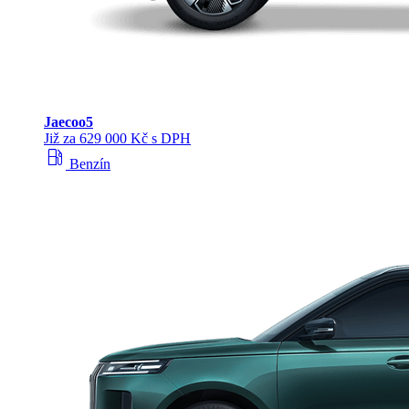
Jaecoo
5
Již za 629 000 Kč s DPH
local_gas_station
Benzín