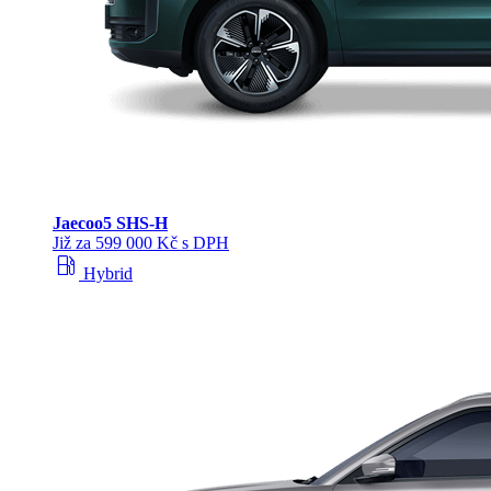
Jaecoo
5 SHS-H
Již za 599 000 Kč s DPH
local_gas_station
Hybrid